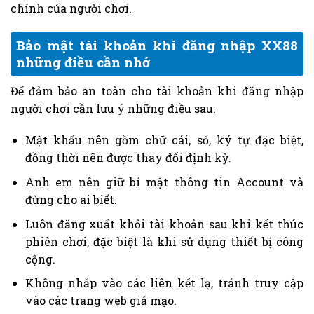
chính của người chơi.
Bảo mật tài khoản khi đăng nhập XX88
những điều cần nhớ
Để đảm bảo an toàn cho tài khoản khi đăng nhập
người chơi cần lưu ý những điều sau:
Mật khẩu nên gồm chữ cái, số, ký tự đặc biệt,
đồng thời nên được thay đổi định kỳ.
Anh em nên giữ bí mật thông tin Account và
đừng cho ai biết.
Luôn đăng xuất khỏi tài khoản sau khi kết thúc
phiên chơi, đặc biệt là khi sử dụng thiết bị công
cộng.
Không nhấp vào các liên kết lạ, tránh truy cập
vào các trang web giả mạo.