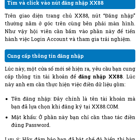
Tìm và click vào nút đăng nhập XX88
Trên giao diện trang chủ XX88, nút “Đăng nhập”
thường nằm ở góc trên cùng bên phải màn hình.
Như vậy hội viên cần bấm vào phần này để tiến
hành việc Login Account và tham gia trải nghiệm.
Cung cấp thông tin đăng nhập
Lúc này, một cửa sổ mới sẽ hiện ra, yêu cầu bạn cung
cấp thông tin tài khoản để
đăng nhập XX88
. Lúc
này anh em cần thực hiện việc điền dữ liệu gồm:
Tên đăng nhập: Đây chính là tên tài khoản mà
bạn đã lựa chọn khi đăng ký tại XX88.COM.
Mật khẩu: Ở phần này bạn chỉ cần thao tác điền
đúng Password.
Lưu ý: Hãy đảm bảo bạn đã bật chế độ hiển thị bàn