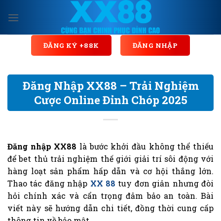
Chuyển
đến
nội
dung
ĐĂNG KÝ +88K
ĐĂNG NHẬP
Đăng Nhập XX88 – Trải Nghiệm
Cược Online Đỉnh Chóp 2025
Đăng nhập XX88
là bước khởi đầu không thể thiếu
để bet thủ trải nghiệm thế giới giải trí sôi động với
hàng loạt sản phẩm hấp dẫn và cơ hội thắng lớn.
Thao tác đăng nhập
XX 88
tuy đơn giản nhưng đòi
hỏi chính xác và cẩn trọng đảm bảo an toàn. Bài
viết này sẽ hướng dẫn chi tiết, đồng thời cung cấp
thông tin về bảo mật.