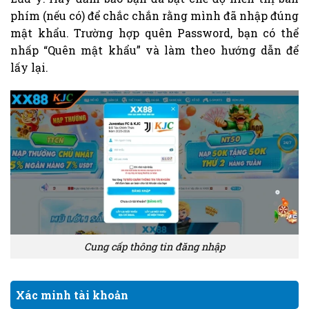
phím (nếu có) để chắc chắn rằng mình đã nhập đúng
mật khẩu. Trường hợp quên Password, bạn có thể
nhấp “Quên mật khẩu” và làm theo hướng dẫn để
lấy lại.
Cung cấp thông tin đăng nhập
Xác minh tài khoản