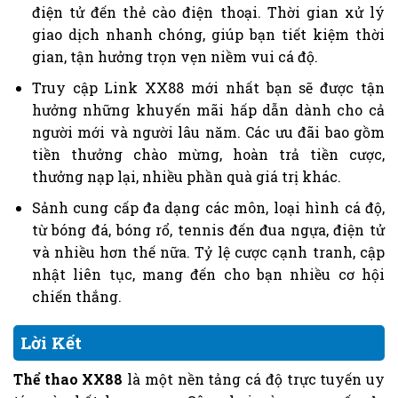
điện tử đến thẻ cào điện thoại. Thời gian xử lý
giao dịch nhanh chóng, giúp bạn tiết kiệm thời
gian, tận hưởng trọn vẹn niềm vui cá độ.
Truy cập Link XX88 mới nhất bạn sẽ được tận
hưởng những khuyến mãi hấp dẫn dành cho cả
người mới và người lâu năm. Các ưu đãi bao gồm
tiền thưởng chào mừng, hoàn trả tiền cược,
thưởng nạp lại, nhiều phần quà giá trị khác.
Sảnh cung cấp đa dạng các môn, loại hình cá độ,
từ bóng đá, bóng rổ, tennis đến đua ngựa, điện tử
và nhiều hơn thế nữa. Tỷ lệ cược cạnh tranh, cập
nhật liên tục, mang đến cho bạn nhiều cơ hội
chiến thắng.
Lời Kết
Thể thao XX88
là một nền tảng cá độ trực tuyến uy