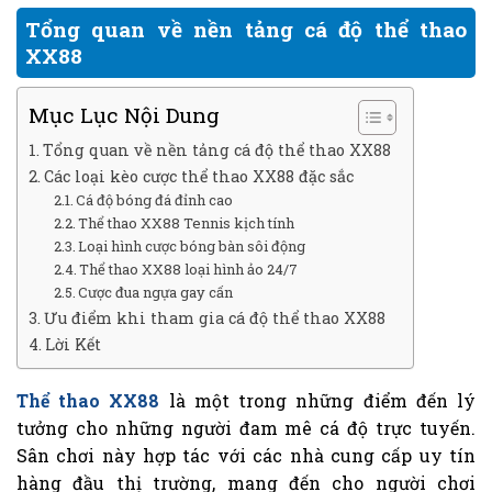
Tổng quan về nền tảng cá độ thể thao
XX88
Mục Lục Nội Dung
Tổng quan về nền tảng cá độ thể thao XX88
Các loại kèo cược thể thao XX88 đặc sắc
Cá độ bóng đá đỉnh cao
Thể thao XX88 Tennis kịch tính
Loại hình cược bóng bàn sôi động
Thể thao XX88 loại hình ảo 24/7
Cược đua ngựa gay cấn
Ưu điểm khi tham gia cá độ thể thao XX88
Lời Kết
Thể thao XX88
là một trong những điểm đến lý
tưởng cho những người đam mê cá độ trực tuyến.
Sân chơi này hợp tác với các nhà cung cấp uy tín
hàng đầu thị trường, mang đến cho người chơi