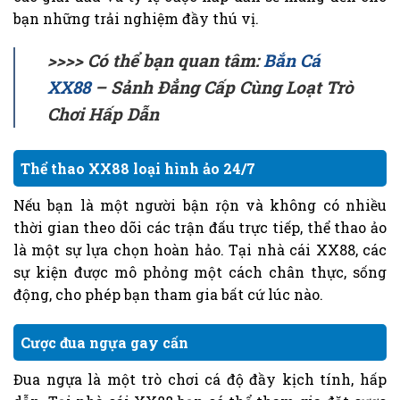
bạn những trải nghiệm đầy thú vị.
>>>> Có thể bạn quan tâm:
Bắn Cá
XX88
– Sảnh Đẳng Cấp Cùng Loạt Trò
Chơi Hấp Dẫn
Thể thao XX88 loại hình ảo 24/7
Nếu bạn là một người bận rộn và không có nhiều
thời gian theo dõi các trận đấu trực tiếp, thể thao ảo
là một sự lựa chọn hoàn hảo. Tại nhà cái XX88, các
sự kiện được mô phỏng một cách chân thực, sống
động, cho phép bạn tham gia bất cứ lúc nào.
Cược đua ngựa gay cấn
Đua ngựa là một trò chơi cá độ đầy kịch tính, hấp