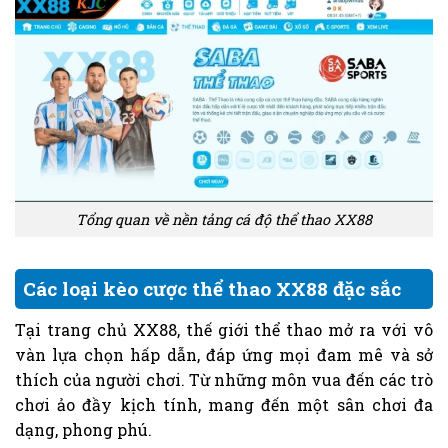
Tổng quan về nền tảng cá độ thể thao XX88
Các loại kèo cược thể thao XX88 đặc sắc
Tại trang chủ XX88, thế giới thể thao mở ra với vô
vàn lựa chọn hấp dẫn, đáp ứng mọi đam mê và sở
thích của người chơi. Từ những môn vua đến các trò
chơi ảo đầy kịch tính, mang đến một sân chơi đa
dạng, phong phú.