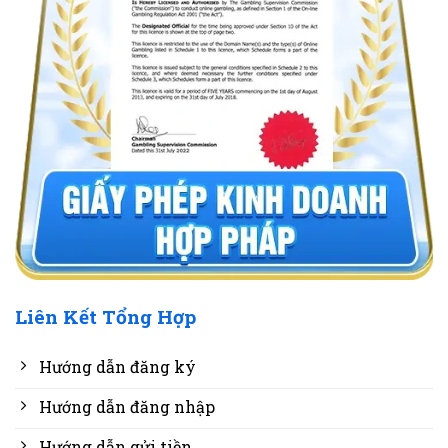
Liên Kết Tổng Hợp
Hướng dẫn đăng ký
Hướng dẫn đăng nhập
Hướng dẫn gửi tiền