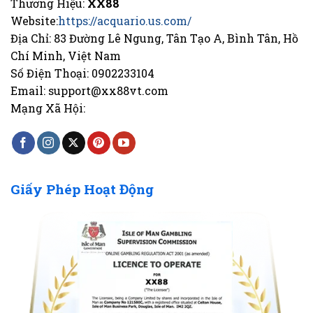
Thương Hiệu:
XX88
Website:
https://acquario.us.com/
Địa Chỉ: 83 Đường Lê Ngung, Tân Tạo A, Bình Tân, Hồ
Chí Minh, Việt Nam
Số Điện Thoại: 0902233104
Email:
support@xx88vt.com
Mạng Xã Hội:
Giấy Phép Hoạt Động